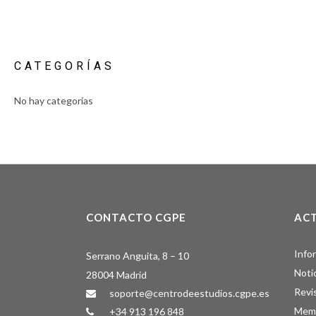
CATEGORÍAS
No hay categorías
CONTACTO CGPE
AC
Info
Serrano Anguita, 8 – 10
Noti
28004 Madrid
Revi
soporte@centrodeestudios.cgpe.es
Memo
+34 913 196 848