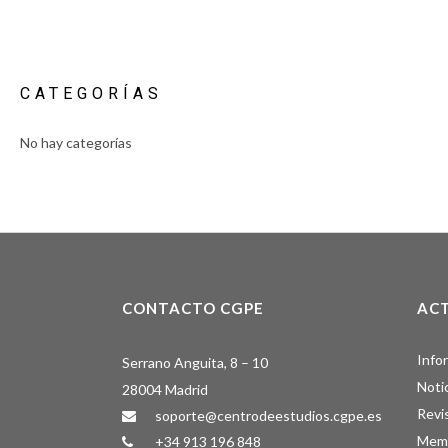
CATEGORÍAS
No hay categorías
CONTACTO CGPE
AC
Info
Serrano Anguita, 8 – 10
Noti
28004 Madrid
Revi
soporte@centrodeestudios.cgpe.es
Memo
+34 913 196 848