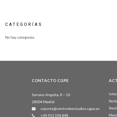
CATEGORÍAS
No hay categorías
CONTACTO CGPE
AC
Info
Serrano Anguita, 8 – 10
Noti
28004 Madrid
Revi
soporte@centrodeestudios.cgpe.es
Memo
+34 913 196 848