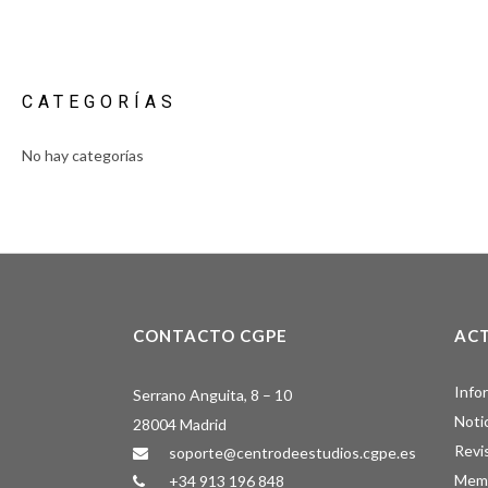
CATEGORÍAS
No hay categorías
CONTACTO CGPE
AC
Info
Serrano Anguita, 8 – 10
Noti
28004 Madrid
Revi
soporte@centrodeestudios.cgpe.es
Memo
+34 913 196 848