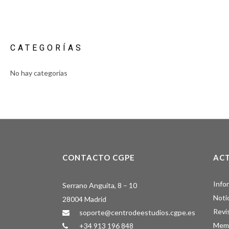
CATEGORÍAS
No hay categorías
CONTACTO CGPE
AC
Info
Serrano Anguita, 8 – 10
Noti
28004 Madrid
Revi
soporte@centrodeestudios.cgpe.es
Memo
+34 913 196 848