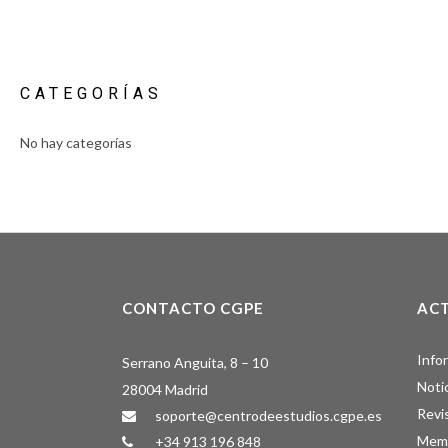
CATEGORÍAS
No hay categorías
CONTACTO CGPE
AC
Info
Serrano Anguita, 8 – 10
Noti
28004 Madrid
Revi
soporte@centrodeestudios.cgpe.es
Memo
+34 913 196 848