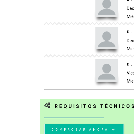
Dec
Mie
D
Dec
Mie
D
Vic
Mie
REQUISITOS TÉCNICO
COMPROBAR AHORA