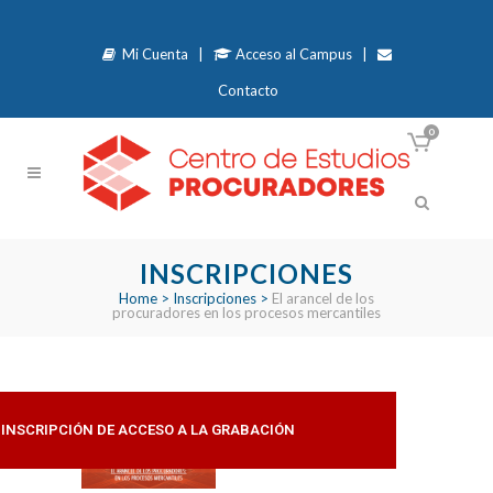
Mi Cuenta
|
Acceso al Campus
|
Contacto
0
INSCRIPCIONES
Home
>
Inscripciones
>
El arancel de los
procuradores en los procesos mercantiles
INSCRIPCIÓN DE ACCESO A LA GRABACIÓN