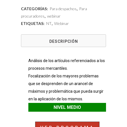
arancel
CATEGORÍAS:
Para despachos
,
Para
de
procuradores
,
webinar
ETIQUETAS:
NT
,
Webinar
los
procuradores
DESCRIPCIÓN
en
los
Análisis de los artículos referenciados a los
procesos
procesos mercantiles.
Focalización de los mayores problemas
mercantiles
que se desprenden de un arancel de
cantidad
máximos y problemática que pueda surgir
en la aplicación de los mismos.
NIVEL MEDIO