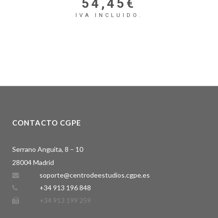
54,45
€
IVA INCLUIDO.
CONTACTO CGPE
Serrano Anguita, 8 – 10
28004 Madrid
soporte@centrodeestudios.cgpe.es
+34 913 196 848
+34 913 199 259