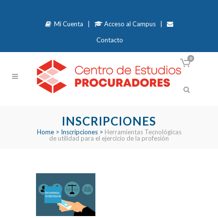
Mi Cuenta
|
Acceso al Campus
|
Contacto
0
INSCRIPCIONES
Home
>
Inscripciones
>
Herramientas Tecnológicas
de utilidad para el ejercicio de la profesión