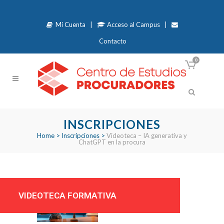
Mi Cuenta
|
Acceso al Campus
|
Contacto
0
INSCRIPCIONES
Home
>
Inscripciones
>
Videoteca – IA generativa y
ChatGPT en la procura
VIDEOTECA FORMATIVA