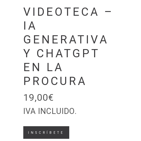
VIDEOTECA –
IA
GENERATIVA
Y CHATGPT
EN LA
PROCURA
19,00
€
IVA INCLUIDO.
Videoteca
INSCRÍBETE