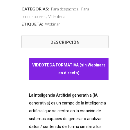
-
CATEGORÍAS:
Para despachos
,
Para
IA
procuradores
,
Videoteca
ETIQUETA:
Webinar
generativa
y
DESCRIPCIÓN
ChatGPT
en
VIDEOTECA FORMATIVA (sin Webinars
la
en directo)
procura
cantidad
La Inteligencia Artificial generativa (IA
generativa) es un campo de la inteligencia
artificial que se centra en la creación de
sistemas capaces de generar o analizar
datos / contenido de forma similar a los