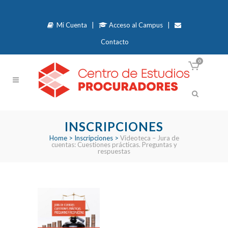
Mi Cuenta
|
Acceso al Campus
|
Contacto
0
INSCRIPCIONES
Home
>
Inscripciones
>
Videoteca – Jura de
cuentas: Cuestiones prácticas. Preguntas y
respuestas