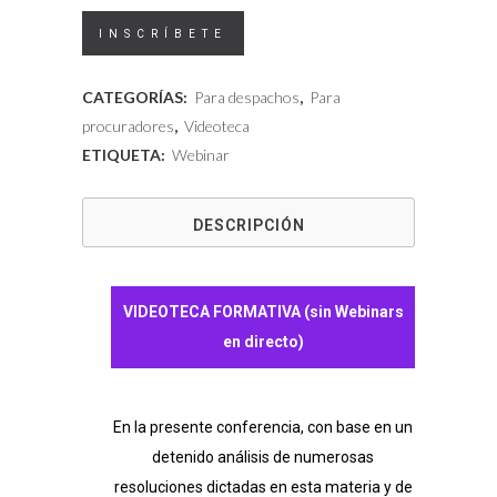
Videoteca
INSCRÍBETE
-
CATEGORÍAS:
Para despachos
,
Para
Jura
procuradores
,
Videoteca
ETIQUETA:
Webinar
de
cuentas:
DESCRIPCIÓN
Cuestiones
prácticas.
VIDEOTECA FORMATIVA (sin Webinars
Preguntas
en directo)
y
respuestas
En la presente conferencia, con base en un
cantidad
detenido análisis de numerosas
resoluciones dictadas en esta materia y de