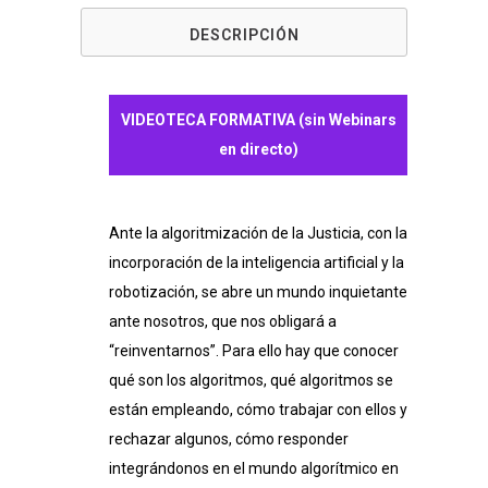
algoritmos
DESCRIPCIÓN
(aplicaciones,
realidad
VIDEOTECA FORMATIVA (sin Webinars
y
en directo)
futuro,
bondades
Ante la algoritmización de la Justicia, con la
y
incorporación de la inteligencia artificial y la
riesgos).
robotización, se abre un mundo inquietante
ante nosotros, que nos obligará a
Lo
“reinventarnos”. Para ello hay que conocer
que
qué son los algoritmos, qué algoritmos se
están empleando, cómo trabajar con ellos y
un
rechazar algunos, cómo responder
procurador
integrándonos en el mundo algorítmico en