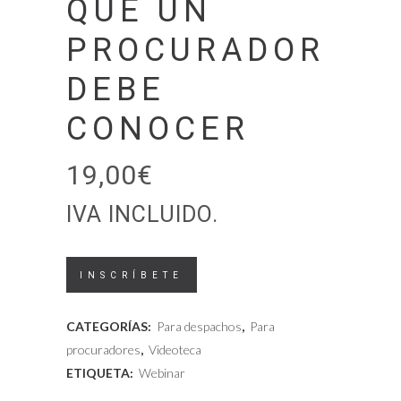
QUE UN
PROCURADOR
DEBE
CONOCER
19,00
€
IVA INCLUIDO.
Videoteca
INSCRÍBETE
-
CATEGORÍAS:
Para despachos
,
Para
Justicia
procuradores
,
Videoteca
ETIQUETA:
Webinar
con