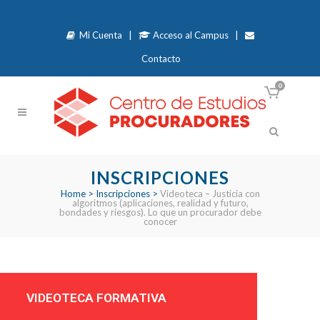
Mi Cuenta
|
Acceso al Campus
|
Contacto
0
INSCRIPCIONES
Home
>
Inscripciones
>
Videoteca – Justicia con
algoritmos (aplicaciones, realidad y futuro,
bondades y riesgos). Lo que un procurador debe
conocer
VIDEOTECA FORMATIVA