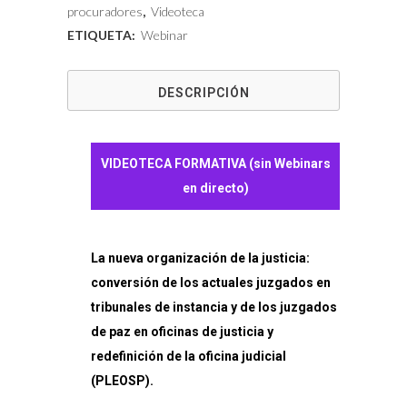
La
procuradores
,
Videoteca
ETIQUETA:
Webinar
nueva
organización
DESCRIPCIÓN
de
la
VIDEOTECA FORMATIVA (sin Webinars
justicia
en directo)
cantidad
La nueva organización de la justicia:
conversión de los actuales juzgados en
tribunales de instancia y de los juzgados
de paz en oficinas de justicia y
redefinición de la oficina judicial
(PLEOSP).