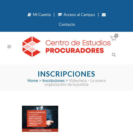
Mi Cuenta
|
Acceso al Campus
|
Contacto
0
INSCRIPCIONES
Home
>
Inscripciones
>
Videoteca – La nueva
organización de la justicia