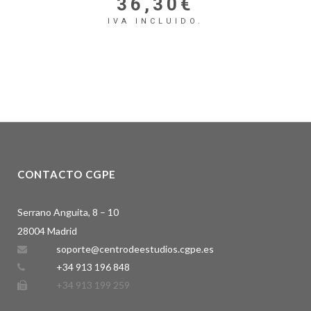
36,30
€
IVA INCLUIDO.
CONTACTO CGPE
Serrano Anguita, 8 – 10
28004 Madrid
soporte@centrodeestudios.cgpe.es
+34 913 196 848
+34 913 199 259