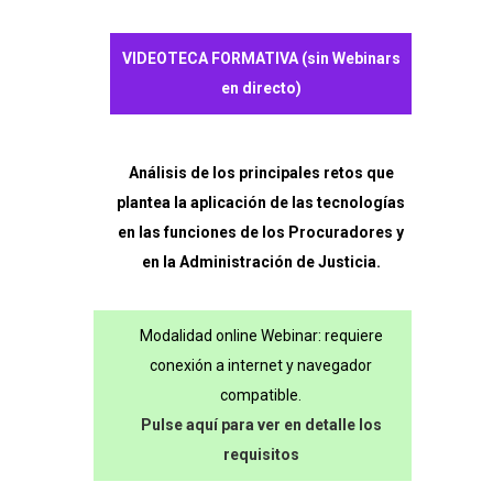
la
VIDEOTECA FORMATIVA (sin Webinars
justicia:
en directo)
nuevos
retos
Análisis de los principales retos que
para
plantea la aplicación de las tecnologías
los
en las funciones de los Procuradores y
en la Administración de Justicia.
profesionales
de
Modalidad online Webinar: requiere
la
conexión a internet y navegador
procura
compatible.
Pulse aquí para ver en detalle los
cantidad
requisitos