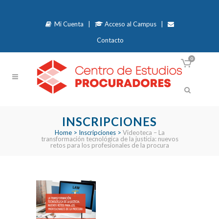
Mi Cuenta
|
Acceso al Campus
|
Contacto
0
INSCRIPCIONES
Home
>
Inscripciones
>
Videoteca – La
transformación tecnológica de la justicia: nuevos
retos para los profesionales de la procura