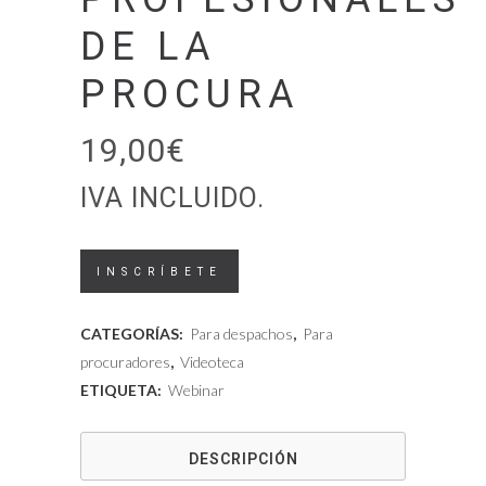
DE LA
PROCURA
19,00
€
IVA INCLUIDO.
Videoteca
INSCRÍBETE
-
CATEGORÍAS:
Para despachos
,
Para
La
procuradores
,
Videoteca
ETIQUETA:
Webinar
transformación
tecnológica
DESCRIPCIÓN
de