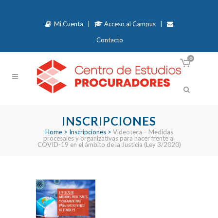
Mi Cuenta
|
Acceso al Campus
|
Contacto
0
INSCRIPCIONES
Home
>
Inscripciones
>
Videoteca – Medidas
procesales y organizativas para hacer frente al
COVID-19 en el ámbito de la Justicia (Ley 3/2020)