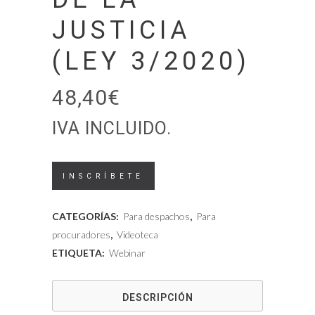
JUSTICIA
(LEY 3/2020)
48,40
€
IVA INCLUIDO.
Videoteca
INSCRÍBETE
-
CATEGORÍAS:
Para despachos
,
Para
Medidas
procuradores
,
Videoteca
ETIQUETA:
Webinar
procesales
y
DESCRIPCIÓN
organizativas