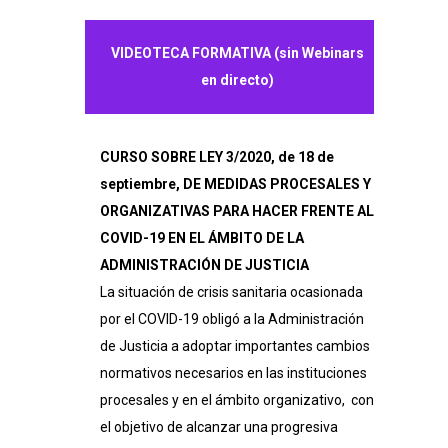
para
VIDEOTECA FORMATIVA (sin Webinars
hacer
en directo)
frente
al
CURSO SOBRE LEY
3/2020
, de 18 de
COVID-
septiembre, DE MEDIDAS PROCESALES Y
19
ORGANIZATIVAS PARA HACER FRENTE AL
COVID-19 EN EL ÁMBITO DE LA
en
ADMINISTRACIÓN DE JUSTICIA
el
La situación de crisis sanitaria ocasionada
por el COVID-19 obligó a la Administración
ámbito
de Justicia a adoptar importantes cambios
de
normativos necesarios en las instituciones
la
procesales y en el ámbito organizativo, con
el objetivo de alcanzar una progresiva
Justicia