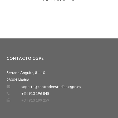
IVA INCLUIDO.
CONTACTO CGPE
Serrano Anguita, 8 – 10
28004 Madrid
soporte@centrodeestudios.cgpe.es
+34 913 196 848
+34 913 199 259