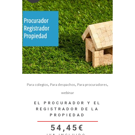
,
,
,
Para colegios
Para despachos
Para procuradores
webinar
EL PROCURADOR Y EL
REGISTRADOR DE LA
PROPIEDAD
54,45
€