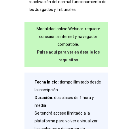
reactivación del normal funcionamiento de
(Ley
los Juzgados y Tribunales.
3/2020)
cantidad
Modalidad online Webinar: requiere
conexión a internet y navegador
compatible.
Pulse aquí para ver en detalle los
requisitos
Fecha Inicio:
tiempo ilimitado desde
la inscripción.
Duración:
dos clases de 1 hora y
media
Se tendrá acceso ilimitado a la
plataforma para volver a visualizar
los webinars y descargar de