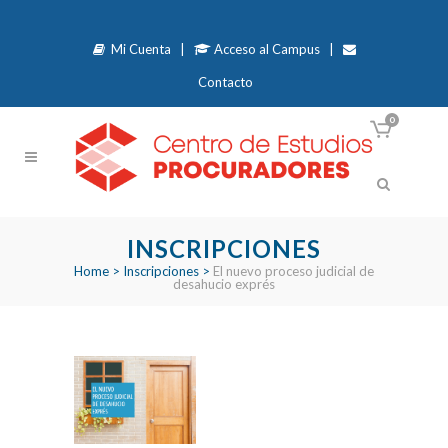
Mi Cuenta
|
Acceso al Campus
|
Contacto
0
INSCRIPCIONES
Home
>
Inscripciones
>
El nuevo proceso judicial de
desahucio exprés