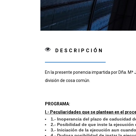
DESCRIPCIÓN
En la presente ponencia impartida por Dña. Mª 
división de cosa común.
PROGRAMA:
I.- Peculiaridades que se plantean en el pro
1.- Inoperancia del plazo de caducidad de
2.- Posibilidad de que inste la ejecució
3.- Iniciación de la ejecución aun cuan
4.- Dudosa posibilidad de instar la ejecu