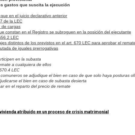
os gastos que suscita la ejecución
que en el juicio declarativo anterior
657 de la LEC
n de cargas
ue constan en el Registro se subroguen en la posición del ejecutante
. 656.2 LEC
ajes distintos de los previstos en el art. 670 LEC para aprobar el remat
cutada de iguales prerrogativas
rticipen en la subasta
emate a cualquiera de ellos
. 670.4 LEC
os comuneros se adjudique el bien en caso de que solo haya posturas of
djudicarse el bien en caso de subasta desierta
par en el reparto del precio de remate
a vivienda atribuido en un proceso de crisis matrimonial