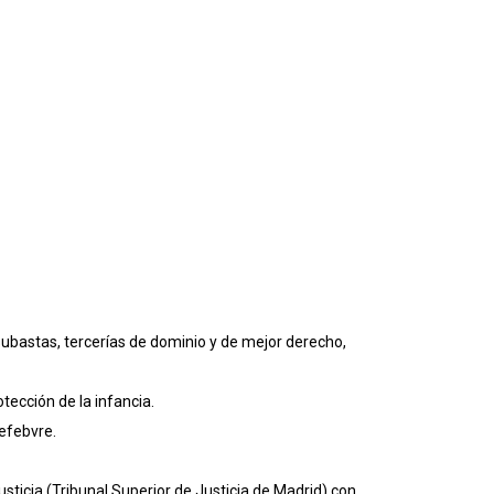
, subastas, tercerías de dominio y de mejor derecho,
tección de la infancia.
efebvre.
sticia (Tribunal Superior de Justicia de Madrid) con