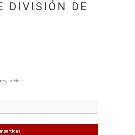
 DIVISIÓN DE
res
,
webinar
impartidas.