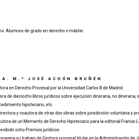
ho. Alumnos de grado en derecho o máster.
ÑA. M.ª JOSÉ ACHÓN BRUÑÉN
tora en Derecho Procesal por la Universidad Carlos III de Madrid.
ora de dieciocho libros jurídicos sobre ejecución dineraria, no dineraria
cedimiento hipotecario, etc.
irectora y coautora de otras dos obras sobre jurisdicción voluntaria y pro
utora de un Memento de Derecho Hipotecario para la editorial Francis L
recibido ocho Premios jurídicos.
pagina su trabajo de Gestora procesal titular en la Administración de Ju