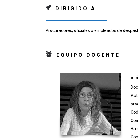
DIRIGIDO A
Procuradores, oficiales o empleados de despac
EQUIPO DOCENTE
D
Doc
Aut
pro
Cod
Coa
Ha 
Com