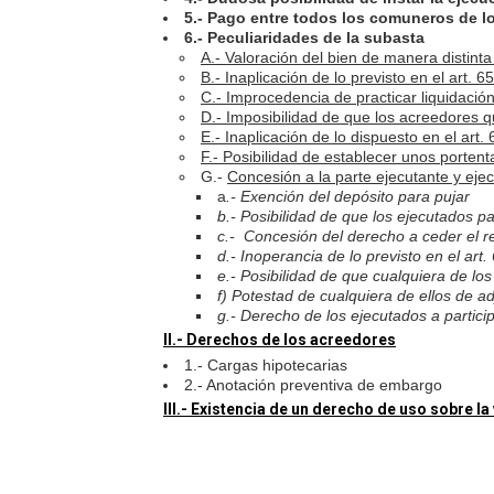
5.- Pago entre todos los comuneros de l
6.- Peculiaridades de la subasta
A.- Valoración del bien de manera distinta 
B
.- Inaplicación de lo previsto en el art. 
C.- Improcedencia de practicar liquidació
D.- Imposibilidad de que los acreedores q
E.- Inaplicación de lo dispuesto en el art
F.- Posibilidad de establecer unos portent
G.-
Concesión a la parte ejecutante y eje
a
.- Exención del depósito para pujar
b.- Posibilidad de que los ejecutados pa
c.- Concesión del derecho a ceder el r
d.- Inoperancia de lo previsto en el art
e.- Posibilidad de que cualquiera de l
f) Potestad de cualquiera de ellos de a
g.- Derecho de los ejecutados a partici
II.- Derechos de los acreedores
1.- Cargas hipotecarias
2.- Anotación preventiva de embargo
III.- Existencia de un derecho de uso sobre l