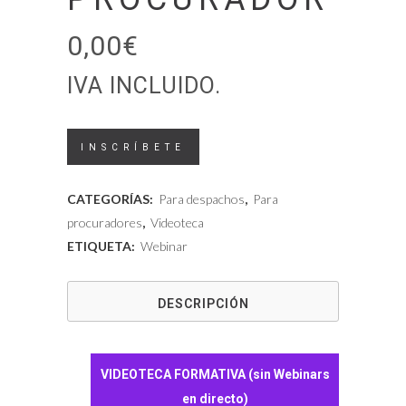
0,00
€
IVA INCLUIDO.
Procura
INSCRÍBETE
Eficiente
CATEGORÍAS:
Para despachos
,
Para
101:
procuradores
,
Videoteca
ETIQUETA:
Webinar
Herramientas
tecnológicas
DESCRIPCIÓN
y
productividad
VIDEOTECA FORMATIVA (sin Webinars
digital
en directo)