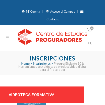
Mi Cuenta
|
Acceso al Campus
|
Contacto
0
INSCRIPCIONES
Home
>
Inscripciones
>
Procura Eficiente 101:
Herramientas tecnológicas y productividad digital
para el Procurador
VIDEOTECA FORMATIVA