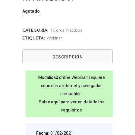
Agotado
CATEGORÍA:
Talleres Prácticos
ETIQUETA:
Webinar
DESCRIPCIÓN
Modalidad online Webinar: requiere
conexión a internet y navegador
compatible.
Pulse aquí para ver en detalle los
requisitos
Fecha:
01/02/2021