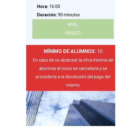
Hora:
16:00
Duración:
90 minutos
NIVEL
BÁSICO
MÍNIMO DE ALUMNOS:
10
En caso de no alcanzar la cifra mínima de
alumnos el curso se cancelaría y se
procedería a la devolución del pago del
mismo