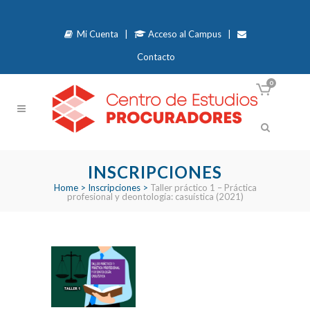
Mi Cuenta
|
Acceso al Campus
|
Contacto
0
INSCRIPCIONES
Home
>
Inscripciones
>
Taller práctico 1 – Práctica
profesional y deontología: casuística (2021)