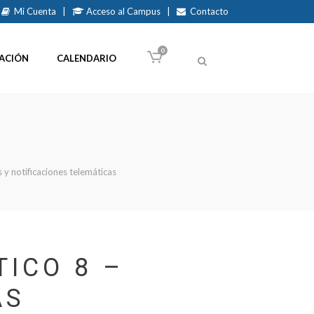
Mi Cuenta
|
Acceso al Campus
|
Contacto
0
ACIÓN
CALENDARIO
 y notificaciones telemáticas
TICO 8 –
AS