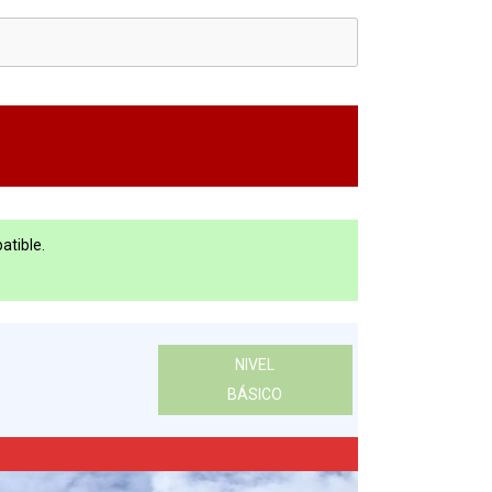
atible.
NIVEL
BÁSICO