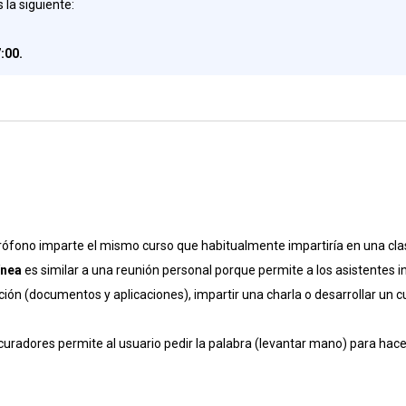
 la siguiente:
7:00
.
?
fono imparte el mismo curso que habitualmente impartiría en una clas
ínea
es similar a una reunión personal porque permite a los asistentes i
n (documentos y aplicaciones), impartir una charla o desarrollar un cu
radores permite al usuario pedir la palabra (levantar mano) para hacer 