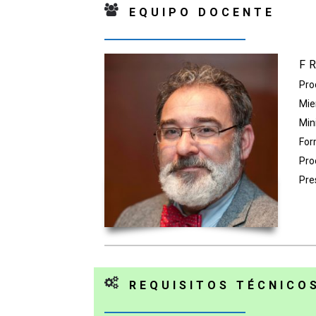
EQUIPO DOCENTE
F
Pro
Mie
Min
For
Pro
Pre
REQUISITOS TÉCNICO