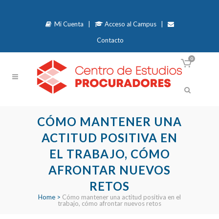
Mi Cuenta
|
Acceso al Campus
|
Contacto
0
CÓMO MANTENER UNA
ACTITUD POSITIVA EN
EL TRABAJO, CÓMO
AFRONTAR NUEVOS
RETOS
Home
>
Cómo mantener una actitud positiva en el
trabajo, cómo afrontar nuevos retos