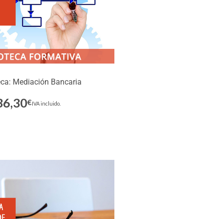
eca: Mediación Bancaria
36,30
€
Inscríbete
IVA incluido.