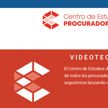
VIDEOTE
El Centro de Estudios
de todos los procurad
seguiremos lanzando c