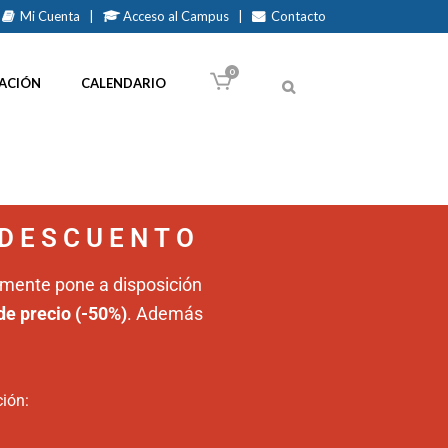
Mi Cuenta
|
Acceso al Campus
|
Contacto
0
ACIÓN
CALENDARIO
 DESCUENTO
lmente pone a disposición
de precio (-50%)
. Además
ción: