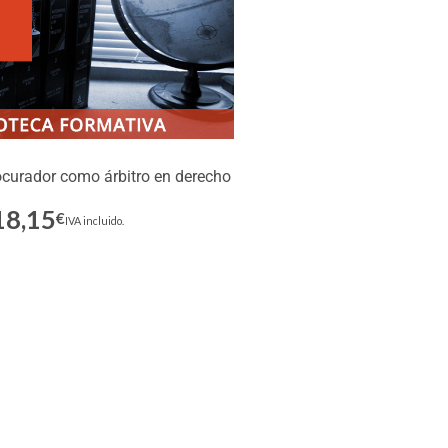
ocurador como árbitro en derecho
18,15
€
Inscríbete
IVA incluido.