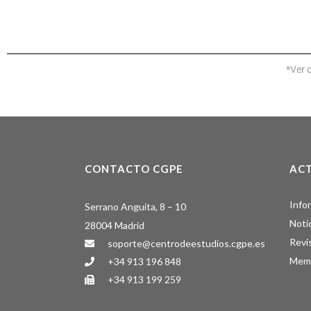
*Ver 
CONTACTO CGPE
AC
Info
Serrano Anguita, 8 – 10
Noti
28004 Madrid
Revi
soporte@centrodeestudios.cgpe.es
Memo
+34 913 196 848
+34 913 199 259