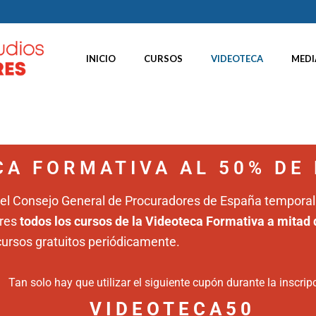
INICIO
CURSOS
VIDEOTECA
MEDI
CA FORMATIVA AL 50% DE
 del Consejo General de Procuradores de España tempora
ores
todos los cursos de la Videoteca Formativa a mitad 
ursos gratuitos periódicamente.
Tan solo hay que utilizar el siguiente cupón durante la inscrip
VIDEOTECA50