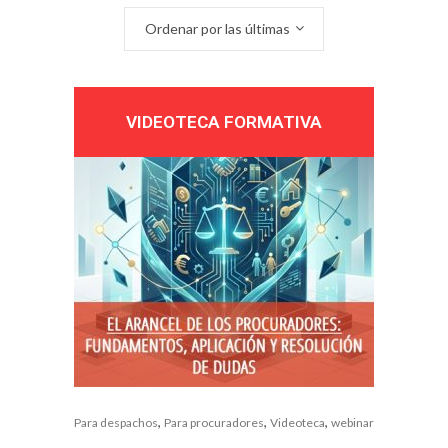
por
Ordenar por las últimas
los
VIDEOTECA FORMATIVA
últimos
,
,
,
Para despachos
Para procuradores
Videoteca
webinar