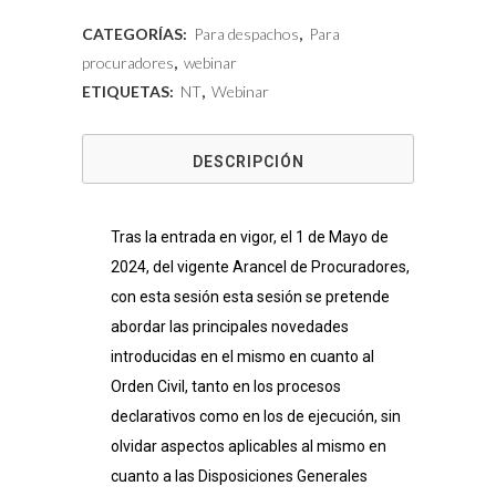
arancel
CATEGORÍAS:
Para despachos
,
Para
de
procuradores
,
webinar
ETIQUETAS:
NT
,
Webinar
los
procuradores
DESCRIPCIÓN
en
los
Tras la entrada en vigor, el 1 de Mayo de
procesos
2024, del vigente Arancel de Procuradores,
con esta sesión esta sesión se pretende
civiles
abordar las principales novedades
cantidad
introducidas en el mismo en cuanto al
Orden Civil, tanto en los procesos
declarativos como en los de ejecución, sin
olvidar aspectos aplicables al mismo en
cuanto a las Disposiciones Generales