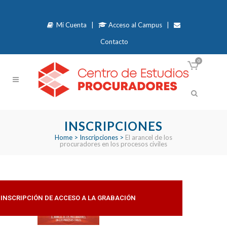
Mi Cuenta
|
Acceso al Campus
|
Contacto
0
INSCRIPCIONES
Home
>
Inscripciones
>
El arancel de los
procuradores en los procesos civiles
INSCRIPCIÓN DE ACCESO A LA GRABACIÓN