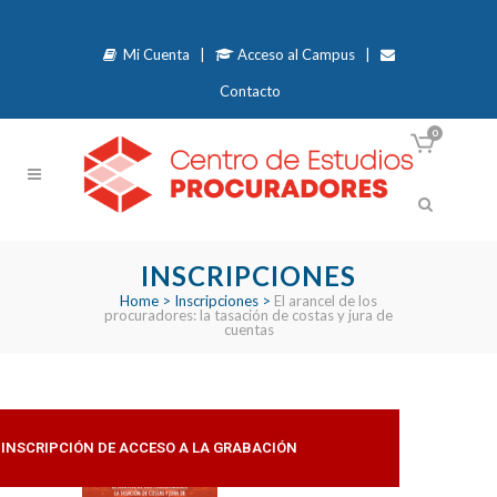
Mi Cuenta
|
Acceso al Campus
|
Contacto
0
INSCRIPCIONES
Home
>
Inscripciones
>
El arancel de los
procuradores: la tasación de costas y jura de
cuentas
INSCRIPCIÓN DE ACCESO A LA GRABACIÓN