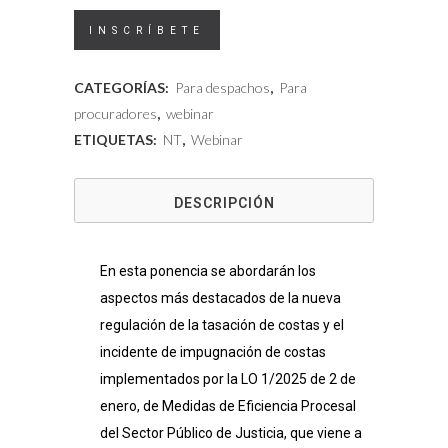
El
INSCRÍBETE
arancel
CATEGORÍAS:
Para despachos
,
Para
de
procuradores
,
webinar
ETIQUETAS:
NT
,
Webinar
los
procuradores:
DESCRIPCIÓN
la
tasación
En esta ponencia se abordarán los
de
aspectos más destacados de la nueva
regulación de la tasación de costas y el
costas
incidente de impugnación de costas
y
implementados por la LO 1/2025 de 2 de
jura
enero, de Medidas de Eficiencia Procesal
del Sector Público de Justicia, que viene a
de