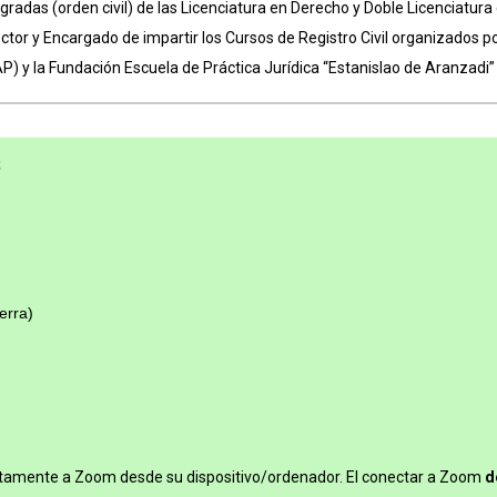
egradas (orden civil) de las Licenciatura en Derecho y Doble Licenciatu
ector y Encargado de impartir los Cursos de Registro Civil organizados po
AP) y la Fundación Escuela de Práctica Jurídica “Estanislao de Aranzadi
S
erra)
tamente a Zoom desde su dispositivo/ordenador. El conectar a Zoom
d