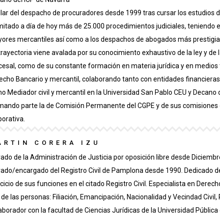
ular del despacho de procuradores desde 1999 tras cursar los estudios d
mitado a día de hoy más de 25.000 procedimientos judiciales, teniendo e
ores mercantiles así como a los despachos de abogados más prestigia
trayectoria viene avalada por su conocimiento exhaustivo de la ley y de
cesal, como de su constante formación en materia jurídica y en medios 
echo Bancario y mercantil, colaborando tanto con entidades financieras, 
o Mediador civil y mercantil en la Universidad San Pablo CEU y Decano
mando parte la de Comisión Permanente del CGPE y de sus comisiones d
porativa.
ARTIN CORERA IZU
rado de la Administración de Justicia por oposición libre desde Diciemb
rado/encargado del Registro Civil de Pamplona desde 1990. Dedicado d
rcicio de sus funciones en el citado Registro Civil. Especialista en Derec
il de las personas: Filiación, Emancipación, Nacionalidad y Vecindad Civil,
aborador con la facultad de Ciencias Jurídicas de la Universidad Públic