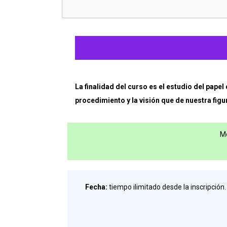
de
los
profesionales
de
la
La finalidad del curso es el estudio del pape
procedimiento y la visión que de nuestra figu
procura
con
Mo
la
oficina
judicial
Fecha:
tiempo ilimitado desde la inscripción.
en
la