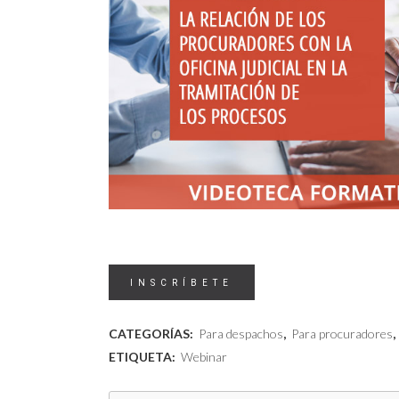
Videoteca
INSCRÍBETE
-
CATEGORÍAS:
Para despachos
,
Para procuradores
,
La
ETIQUETA:
Webinar
relación