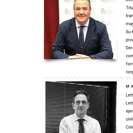
Tit
tra
may
Su 
pro
Der
com
for
cor
M
Let
Let
eje
civ
Col