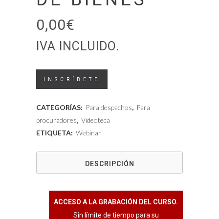
0,00
€
IVA INCLUIDO.
Videoteca
INSCRÍBETE
-
CATEGORÍAS:
Para despachos
,
Para
Curso
procuradores
,
Videoteca
ETIQUETA:
Webinar
nueva
plataforma
DESCRIPCIÓN
concursal
para
ACCESO A LA GRABACIÓN DEL CURSO.
microempresas
Sin límite de tiempo para su