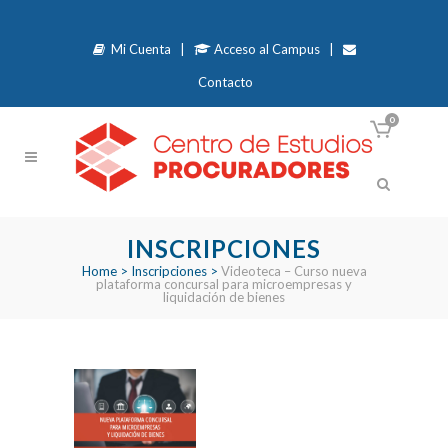
Mi Cuenta
|
Acceso al Campus
|
Contacto
0
INSCRIPCIONES
Home
>
Inscripciones
>
Videoteca – Curso nueva
plataforma concursal para microempresas y
liquidación de bienes