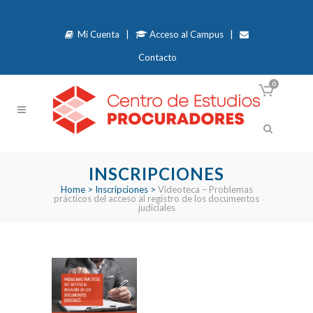
Mi Cuenta
|
Acceso al Campus
|
Contacto
0
INSCRIPCIONES
Home
>
Inscripciones
>
Videoteca – Problemas
prácticos del acceso al registro de los documentos
judiciales