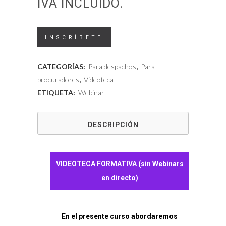
IVA INCLUIDO.
Videoteca
INSCRÍBETE
-
CATEGORÍAS:
Para despachos
,
Para
Problemas
procuradores
,
Videoteca
ETIQUETA:
Webinar
prácticos
del
DESCRIPCIÓN
acceso
al
VIDEOTECA FORMATIVA (sin Webinars
registro
en directo)
de
los
En el presente curso abordaremos
documentos