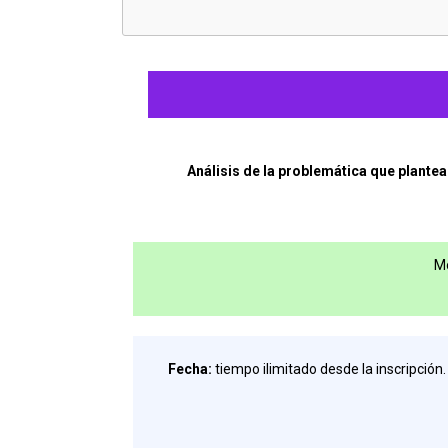
financiación
del
Servicio
de
Comunicaciones
Análisis de la problemática que plante
y
notificaciones
Mo
y
ajuste
al
Fecha:
tiempo ilimitado desde la inscripción.
derecho
de