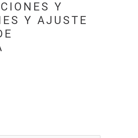
CIONES Y
NES Y AJUSTE
DE
A