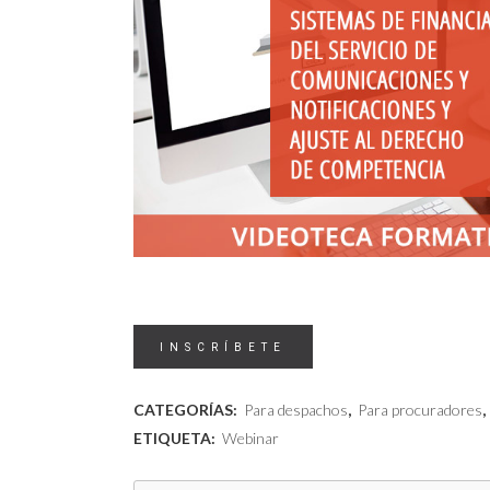
Videoteca
INSCRÍBETE
-
CATEGORÍAS:
Para despachos
,
Para procuradores
,
Sistemas
ETIQUETA:
Webinar
de