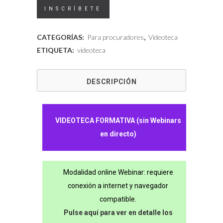
Videoteca
INSCRÍBETE
-
CATEGORÍAS:
Para procuradores
,
Videoteca
La
ETIQUETA:
videoteca
Justicia
DESCRIPCIÓN
Gratuita
y
el
VIDEOTECA FORMATIVA (sin Webinars
en directo)
turno
de
Modalidad online Webinar: requiere
oficio:
conexión a internet y navegador
la
compatible.
Procura
Pulse aquí para ver en detalle los