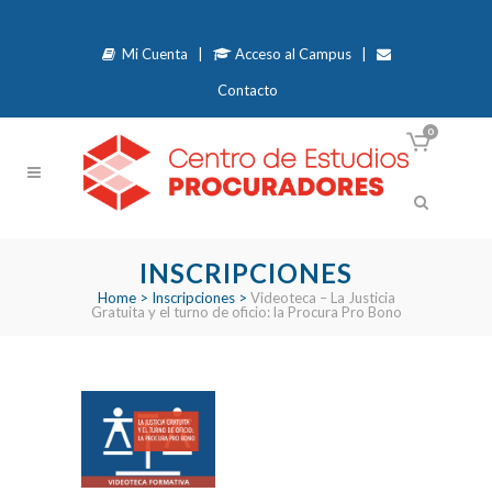
Mi Cuenta
|
Acceso al Campus
|
Contacto
0
INSCRIPCIONES
Home
>
Inscripciones
>
Videoteca – La Justicia
Gratuita y el turno de oficio: la Procura Pro Bono